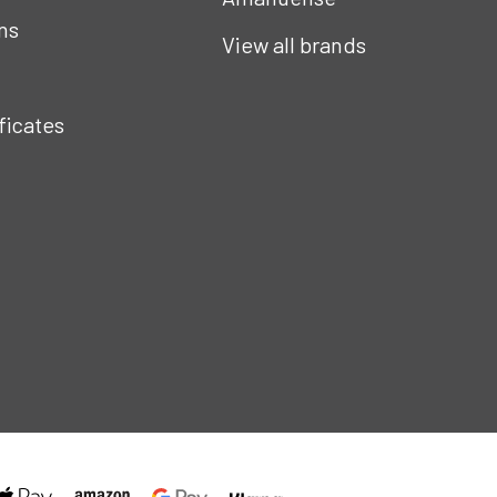
ns
View all brands
ificates