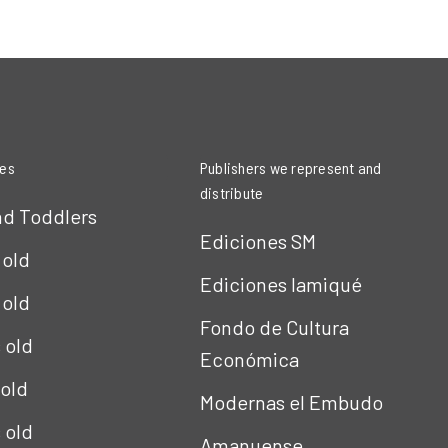
ies
Publishers we represent and
distribute
nd Toddlers
Ediciones SM
 old
Ediciones Iamiqué
 old
Fondo de Cultura
s old
Económica
 old
Modernas el Embudo
s old
Amanuense