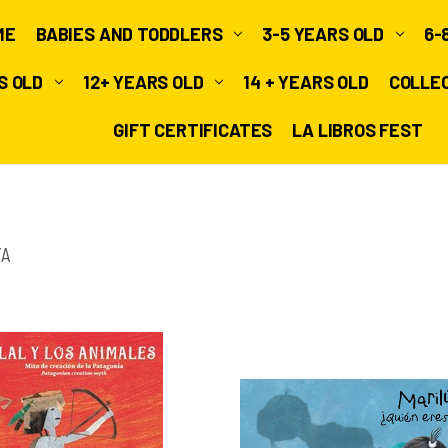
ME
BABIES AND TODDLERS
3-5 YEARS OLD
6-
RS OLD
12+ YEARS OLD
14 + YEARS OLD
COLLE
GIFT CERTIFICATES
LA LIBROS FEST
TA