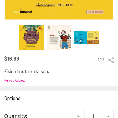
$16.99
ADD
Sha
TO
WISH
Física hasta en la sopa
LIST
Write a Review
Options
Current
DECREASE QUAN
INCR
Quantity: