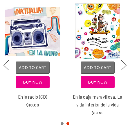
O CART
ADD TO CART
ADD T
 NOW
BUY NOW
BUY
aravillosa. La
Ecología hasta en la sopa
Matemática
or de la vida
s
$16.99
9.99
$1