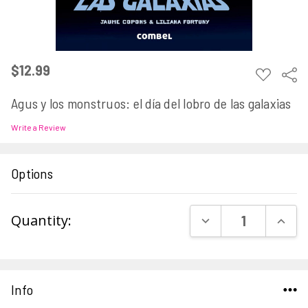
$12.99
ADD
Sha
TO
WISH
Agus y los monstruos: el día del lobro de las galaxias
LIST
Write a Review
Options
Current
DECREASE QUAN
INCR
Quantity:
Stock:
Info