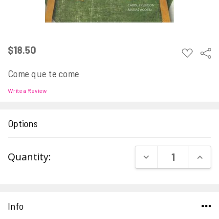
$18.50
ADD
Sha
TO
WISH
Come que te come
LIST
Write a Review
Options
Current
DECREASE QUAN
INCR
Quantity:
Stock:
Info