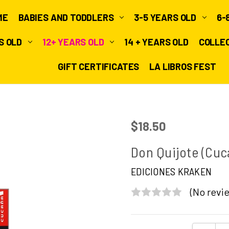
ME
BABIES AND TODDLERS
3-5 YEARS OLD
6-
RS OLD
12+ YEARS OLD
14 + YEARS OLD
COLLE
GIFT CERTIFICATES
LA LIBROS FEST
$18.50
Don Quijote (Cuc
EDICIONES KRAKEN
(No revie
Current