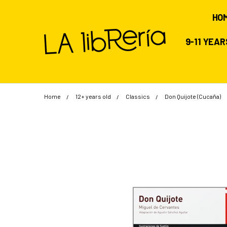
HO
9-11 YEA
Home
12+ years old
Classics
Don Quijote (Cucaña)