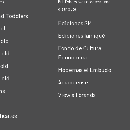
ies
Publishers we represent and
distribute
nd Toddlers
Ediciones SM
 old
Ediciones Iamiqué
 old
Fondo de Cultura
s old
Económica
 old
Modernas el Embudo
s old
Amanuense
ns
View all brands
ificates