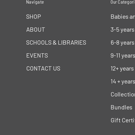
Navigate
Our Categor
SHOP
Babies a
ABOUT
3-5 years
SCHOOLS & LIBRARIES
6-8 years
EVENTS
9-11 year
CONTACT US
12+ years
14 + year
Collectio
Bundles
Gift Cert