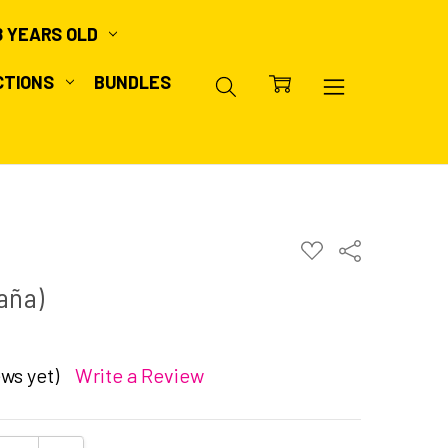
8 YEARS OLD
CTIONS
BUNDLES
ADD
Share
TO
WISH
aña)
LIST
ws yet)
Write a Review