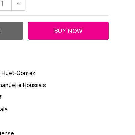
ASE QUANTITY:
INCREASE QUANTITY:
le Huet-Gomez
anuelle Houssais
8
ala
uense