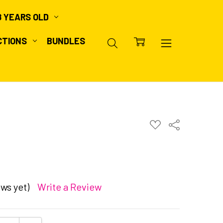
8 YEARS OLD
CTIONS
BUNDLES
ADD
Share
TO
WISH
LIST
ws yet)
Write a Review