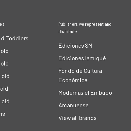
ies
Publishers we represent and
distribute
nd Toddlers
Ediciones SM
 old
Ediciones Iamiqué
 old
Fondo de Cultura
s old
Económica
 old
Modernas el Embudo
s old
Amanuense
ns
View all brands