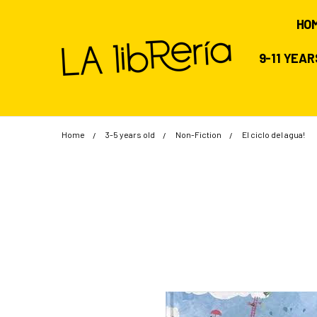
HO
9-11 YEA
Home
3-5 years old
Non-Fiction
El ciclo del agua!