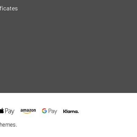
ificates
themes
.