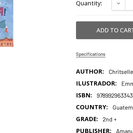
DECRE
Quantity:
Stock:
Specifications
AUTHOR:
Chritsel
ILUSTRADOR:
Emm
ISBN:
978992963343
COUNTRY:
Guatem
GRADE:
2nd +
PUBLISHER:
Aman