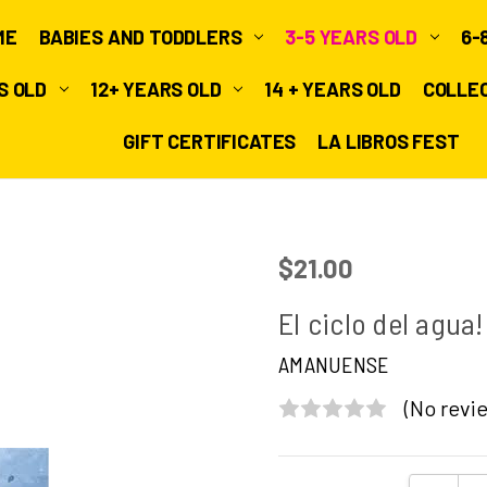
ME
BABIES AND TODDLERS
3-5 YEARS OLD
6-
RS OLD
12+ YEARS OLD
14 + YEARS OLD
COLLE
GIFT CERTIFICATES
LA LIBROS FEST
$21.00
El ciclo del agua!
AMANUENSE
(No revie
Current