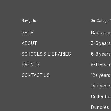
Navigate
Our Categor
SHOP
Babies a
ABOUT
3-5 years
SCHOOLS & LIBRARIES
6-8 years
EVENTS
9-11 year
CONTACT US
12+ years
14 + year
Collectio
Bundles