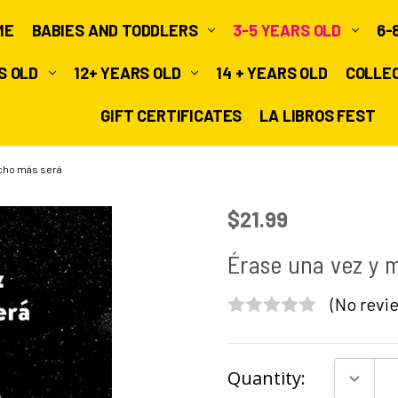
ME
BABIES AND TODDLERS
3-5 YEARS OLD
6-
RS OLD
12+ YEARS OLD
14 + YEARS OLD
COLLE
GIFT CERTIFICATES
LA LIBROS FEST
cho más será
$21.99
Érase una vez y 
(No revie
Current
DECRE
Quantity:
Stock: