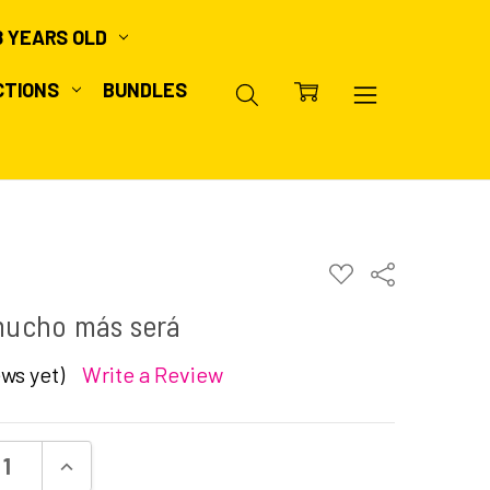
8 YEARS OLD
CTIONS
BUNDLES
ADD
Share
TO
WISH
mucho más será
LIST
ws yet)
Write a Review
ASE QUANTITY:
INCREASE QUANTITY: