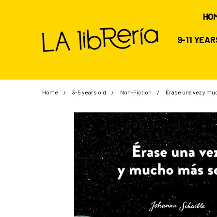
HO
9-11 YEA
Home
3-5 years old
Non-Fiction
Érase una vez y mu