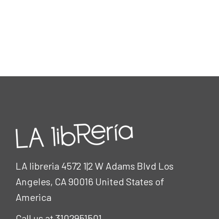
LA libreria 4572 1|2 W Adams Blvd Los
Angeles, CA 90016 United States of
America
Call us at 3102951501