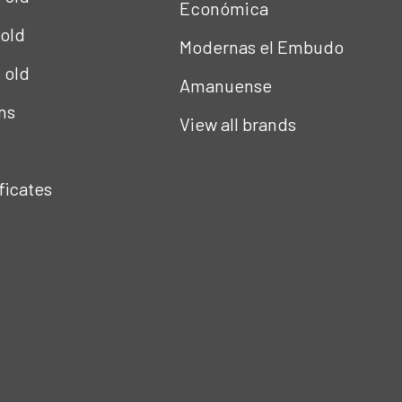
Económica
 old
Modernas el Embudo
s old
Amanuense
ns
View all brands
ificates