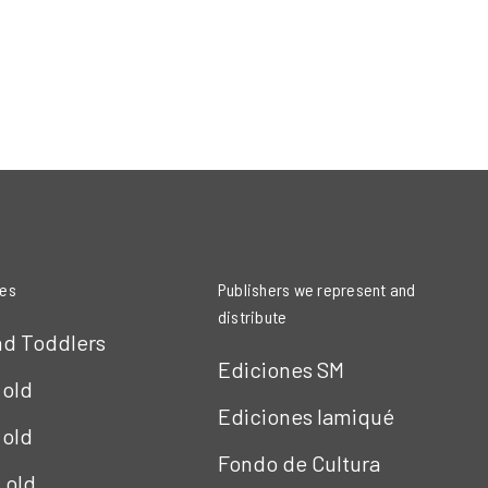
ies
Publishers we represent and
distribute
nd Toddlers
Ediciones SM
 old
Ediciones Iamiqué
 old
Fondo de Cultura
s old