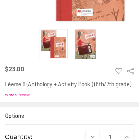
$23.00
ADD
Sha
TO
WISH
Léeme 6 (Anthology + Activity Book ) (6th/7th grade)
LIST
Write a Review
Options
Current
DECREASE QUAN
INCR
Quantity: