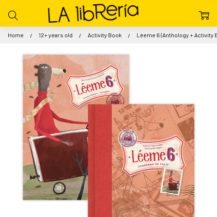
Home
12+ years old
Activity Book
Léeme 6 (Anthology + Activity B