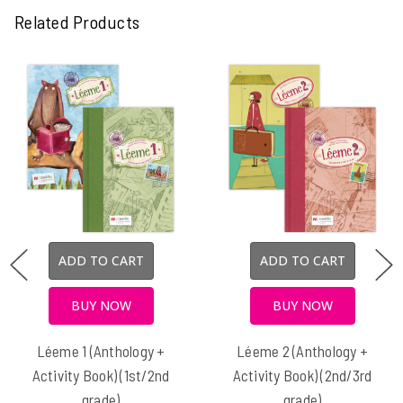
Related Products
ADD TO CART
ADD TO CART
BUY NOW
BUY NOW
Léeme 1 (Anthology +
Léeme 2 (Anthology +
Activity Book) (1st/2nd
Activity Book) (2nd/3rd
grade)
grade)