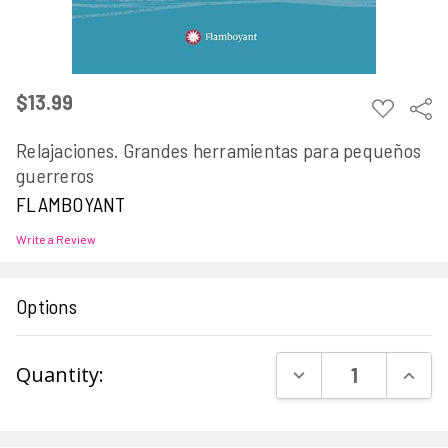
$13.99
ADD
Sha
TO
WISH
Relajaciones. Grandes herramientas para pequeños
LIST
guerreros
FLAMBOYANT
Write a Review
Options
Current
DECREASE QUAN
INCR
Quantity:
Stock: