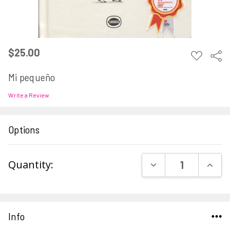
$25.00
ADD
Sha
TO
WISH
Mi pequeño
LIST
Write a Review
Options
Current
DECREASE QUAN
INCR
Quantity:
Stock:
Info